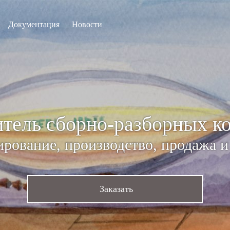
Документация
Новости
тель сборно-разборных к
рование, производство, продажа 