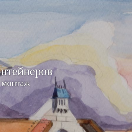
онтейнеров
и монтаж