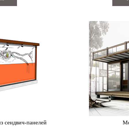
из сендвич-панелей
Мо