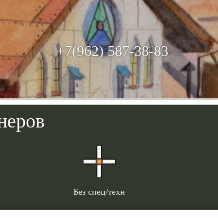
+7(962) 587-38-83
неров
Без спец/техн