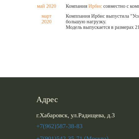
май 2020
Компания
Ирбис
совместно с ко
март
Комппания Ирбис выпустила "Уси
2020
большую нагрузку.
Модель выпускается в размерах 2
Адрес
г.Хабаровск, ул.Радищева, д.3
+7(962)587-38-83
+7(901)542-35-71 (Москва)