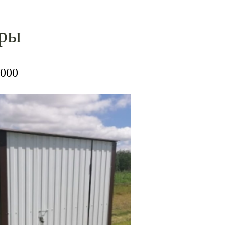
еры
000